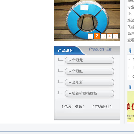
华
专
业
经
优
高速
2
1
3
4
5
查看
华冠龙
华冠虹
金刚彩
镀铝锌耐指纹板