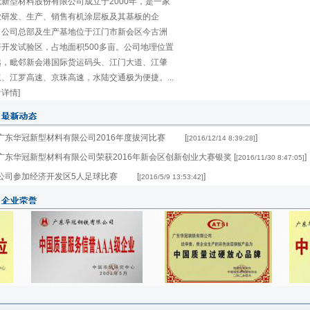
冠新型材料股份有限公司成立于2000年，是一家
业研发、生产、销售有机涂层板及其基板的企
。公司总部及生产基地位于江门市新会区今古洲
济开发试验区，占地面积500多亩。公司地理位置
越，毗邻新会港国际货运码头、江门大道、江肇
、江罗高速、京珠高速，水陆交通极为便捷。...
详情]
广东华冠新型材料有限公司2016年度拔河比赛
[
]
[2016/12/14 8:39:28]
广东华冠新型材料有限公司荣获2016年新会区创新创业大赛银奖
[
]
[2016/11/30 8:47:05]
公司参加经济开发区5人足球比赛
[
]
[2016/5/9 13:53:42]